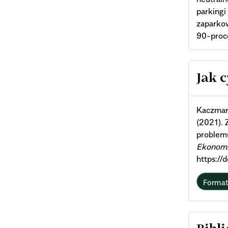
parkingi
zaparkow
90-proc
Arti
Jak 
Deta
Kaczmar,
(2021). 
problem
Ekonomik
https://
Forma