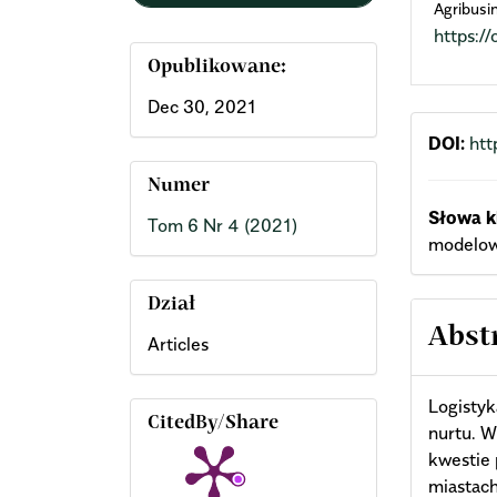
Agribus
https:
Opublikowane:
Dec 30, 2021
DOI:
htt
Numer
Słowa k
Tom 6 Nr 4 (2021)
modelowa
Dział
Abst
Articles
Logistyk
CitedBy/Share
nurtu. W 
kwestie 
miastach