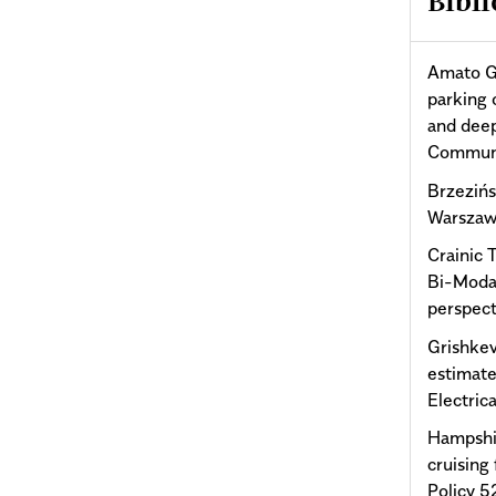
Bibli
Amato G.,
parking 
and dee
Communic
Brzezińs
Warszaw
Crainic 
Bi-Moda 
perspect
Grishkev
estimate
Electric
Hampshir
cruising
Policy 5