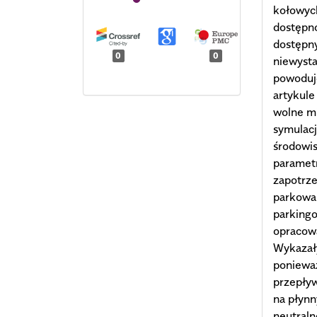
kołowych
dostępno
dostępn
0
0
niewysta
powoduje
artykule
wolne m
symulacj
środowi
parametr
zapotrze
parkowan
parking
opracow
Wykazały
ponieważ
przepływ
na płynn
neutraln