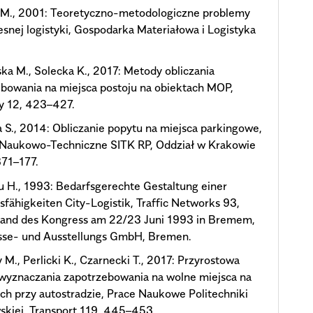
k M., 2001: Teoretyczno-metodologiczne problemy
snej logistyki, Gospodarka Materiałowa i Logistyka
.
ka M., Solecka K., 2017: Metody obliczania
bowania na miejsca postoju na obiektach MOP,
y 12, 423–427.
a S., 2014: Obliczanie popytu na miejsca parkingowe,
 Naukowo-Techniczne SITK RP, Oddział w Krakowie
371–177.
 H., 1993: Bedarfsgerechte Gestaltung einer
sfähigkeiten City-Logistik, Traffic Networks 93,
band des Kongress am 22/23 Juni 1993 in Bremem,
se- und Ausstellungs GmbH, Bremen.
M., Perlicki K., Czarnecki T., 2017: Przyrostowa
wyznaczania zapotrzebowania na wolne miejsca na
ch przy autostradzie, Prace Naukowe Politechniki
kiej. Transport 119, 445–453.