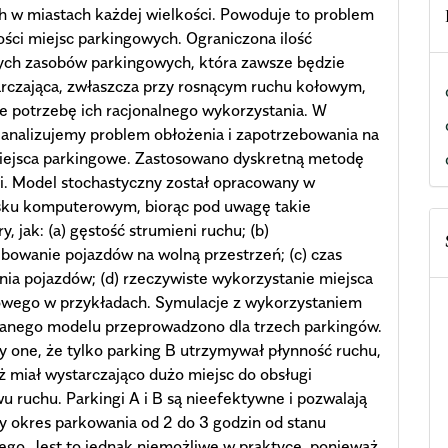
 w miastach każdej wielkości. Powoduje to problem
ści miejsc parkingowych. Ograniczona ilość
ych zasobów parkingowych, która zawsze będzie
rczająca, zwłaszcza przy rosnącym ruchu kołowym,
 potrzebę ich racjonalnego wykorzystania. W
 analizujemy problem obłożenia i zapotrzebowania na
iejsca parkingowe. Zastosowano dyskretną metodę
i. Model stochastyczny został opracowany w
sku komputerowym, biorąc pod uwagę takie
y, jak: (a) gęstość strumieni ruchu; (b)
bowanie pojazdów na wolną przestrzeń; (c) czas
ia pojazdów; (d) rzeczywiste wykorzystanie miejsca
owego w przykładach. Symulacje z wykorzystaniem
anego modelu przeprowadzono dla trzech parkingów.
 one, że tylko parking B utrzymywał płynność ruchu,
 miał wystarczająco dużo miejsc do obsługi
u ruchu. Parkingi A i B są nieefektywne i pozwalają
y okres parkowania od 2 do 3 godzin od stanu
ego. Jest to jednak niemożliwe w praktyce, ponieważ