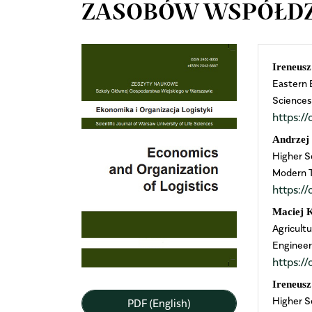
ZASOBÓW WSPÓŁDZ
Article
Mai
Ireneus
Eastern E
Sidebar
Arti
Science
https:
Cont
Andrzej
Higher S
Modern T
https:
Maciej 
Agricult
Engineer
https:
Ireneus
Higher S
PDF (English)