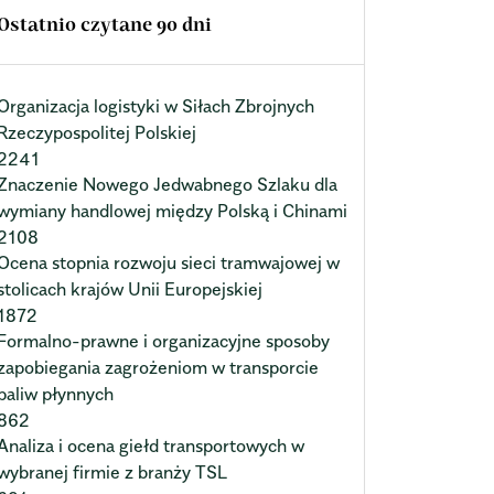
Ostatnio czytane 90 dni
Organizacja logistyki w Siłach Zbrojnych
Rzeczypospolitej Polskiej
2241
Znaczenie Nowego Jedwabnego Szlaku dla
wymiany handlowej między Polską i Chinami
2108
Ocena stopnia rozwoju sieci tramwajowej w
stolicach krajów Unii Europejskiej
1872
Formalno-prawne i organizacyjne sposoby
zapobiegania zagrożeniom w transporcie
paliw płynnych
862
Analiza i ocena giełd transportowych w
wybranej firmie z branży TSL