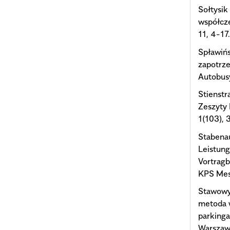
Sołtysi
współcze
11, 4-17
Spławińs
zapotrze
Autobus
Stienstr
Zeszyty
1(103), 
Stabenau
Leistung
Vortrag
KPS Mes
Stawowy 
metoda 
parkinga
Warszaws