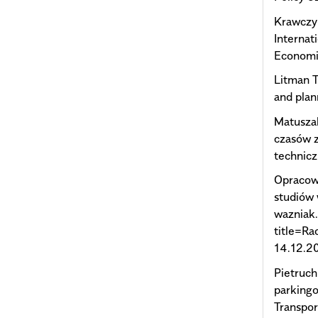
Krawczyk
Internat
Economi
Litman T
and plann
Matuszak
czasów 
technic
Opracow
studiów 
wazniak
title=Ra
14.12.20
Pietruch
parkingo
Transpor