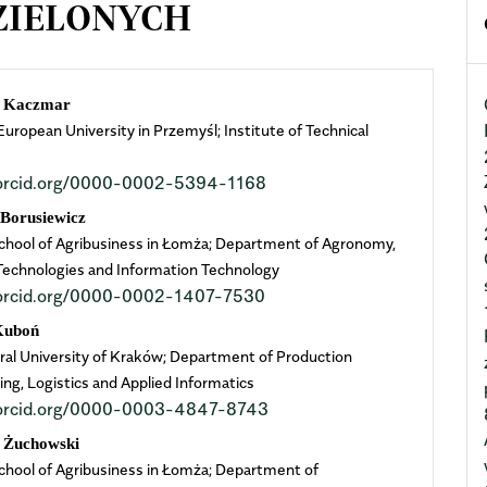
IELONYCH
n
z Kaczmar
uropean University in Przemyśl; Institute of Technical
cle
s
//orcid.org/0000-0002-5394-1168
ent
 Borusiewicz
chool of Agribusiness in Łomża; Department of Agronomy,
echnologies and Information Technology
//orcid.org/0000-0002-1407-7530
Kuboń
ural University of Kraków; Department of Production
ing, Logistics and Applied Informatics
//orcid.org/0000-0003-4847-8743
z Żuchowski
chool of Agribusiness in Łomża; Department of