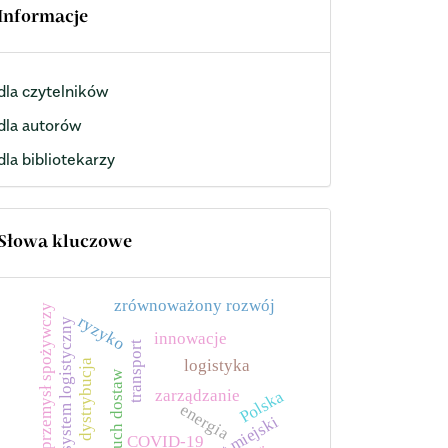
Informacje
dla czytelników
dla autorów
dla bibliotekarzy
Słowa kluczowe
zrównoważony rozwój
przemysł spożywczy
ryzyko
system logistyczny
innowacje
transport
logistyka
dystrybucja
łańcuch dostaw
zarządzanie
Polska
energia
COVID-19