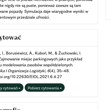
 te nigdy nie są puste, ponieważ zawsze są tam
ane pojazdy. Symulacja daje wiarygodne wyniki w
entowym przedziale ufności.
cle
cytować
ils
 I., Borusiewicz, A., Kuboń, M., & Żuchowski, I.
Zajmowanie miejsc parkingowych jako przykład
u modelowania zasobów współdzielonych.
a I Organizacja Logistyki
,
6
(4), 35–48.
doi.org/10.22630/EIOL.2021.6.4.27
ty cytowań
Pobierz cytowania