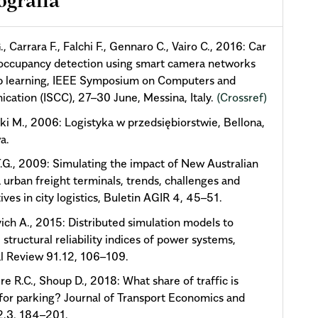
ografia
 Carrara F., Falchi F., Gennaro C., Vairo C., 2016: Car
occupancy detection using smart camera networks
p learning, IEEE Symposium on Computers and
ation (ISCC), 27–30 June, Messina, Italy.
(Crossref)
ki M., 2006: Logistyka w przedsiębiorstwie, Bellona,
a.
T.G., 2009: Simulating the impact of New Australian
urban freight terminals, trends, challenges and
ives in city logistics, Buletin AGIR 4, 45–51.
ich A., 2015: Distributed simulation models to
 structural reliability indices of power systems,
al Review 91.12, 106–109.
e R.C., Shoup D., 2018: What share of traffic is
 for parking? Journal of Transport Economics and
2.3, 184–201.