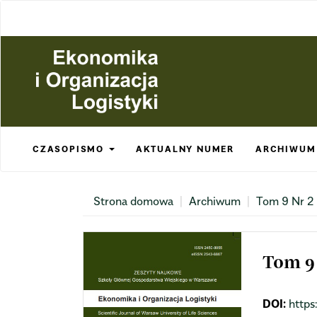
Main
Navigation
Main
Content
Sidebar
CZASOPISMO
AKTUALNY NUMER
ARCHIWUM
Strona domowa
Archiwum
Tom 9 Nr 2
Tom 9 
DOI:
https