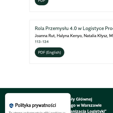
PDF
Rola Przemysłu 4.0 w Logistyce Pro
Joanna Rut, Halyna Kenyo, Natalia Kłysz, 
113-134
PDF (English)
Zeszyty Naukowe Szkoły Głównej
Polityka prywatności
Gospodarstwa Wiejskiego w Warszawie
policy
seria: “Ekonomika i Organizacja Logistyki”