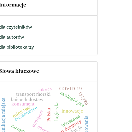
Informacje
dla czytelników
dla autorów
dla bibliotekarzy
Słowa kluczowe
COVID-19
jakość
ekologistyka
ryzyko
transport morski
łańcuch dostaw
komunikacja miejska
konsument
logistyka
rolnictwo
e-commerce
Polska
innowacje
transport
Warszawa
opakowania
transport drogowy
zarządzanie
energia