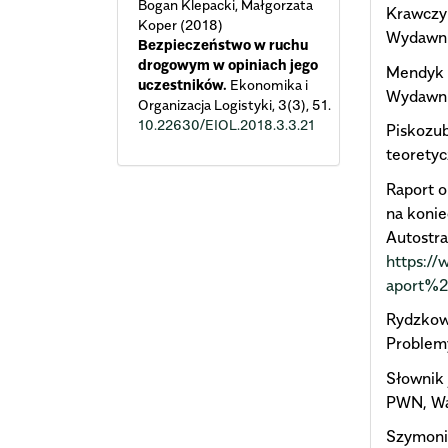
Bogan Klepacki, Małgorzata
Krawczyk
Koper (2018)
Wydawni
Bezpieczeństwo w ruchu
drogowym w opiniach jego
Mendyk E
uczestników.
Ekonomika i
Wydawni
Organizacja Logistyki,
3
(3),
51.
10.22630/EIOL.2018.3.3.21
Piskozub
teorety
Raport o
na konie
Autostra
https://
aport%2
Rydzkows
Problem
Słownik
PWN, Wa
Szymonik