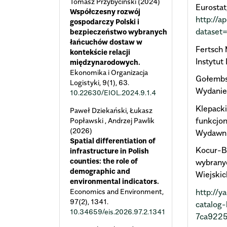
Tomasz Przybyciński (2024)
Eurostat
Współczesny rozwój
http://a
gospodarczy Polski i
dataset
bezpieczeństwo wybranych
łańcuchów dostaw w
Fertsch 
kontekście relacji
Instytut
międzynarodowych.
Ekonomika i Organizacja
Gołembsk
Logistyki,
9
(1),
63.
Wydanie
10.22630/EIOL.2024.9.1.4
Klepacki
Paweł Dziekański, Łukasz
funkcjo
Popławski , Andrzej Pawlik
(2026)
Wydawni
Spatial differentiation of
Kocur-Be
infrastructure in Polish
counties: the role of
wybranyc
demographic and
Wiejskic
environmental indicators.
http://y
Economics and Environment,
97
(2),
1341.
catalog
10.34659/eis.2026.97.2.1341
7ca9225