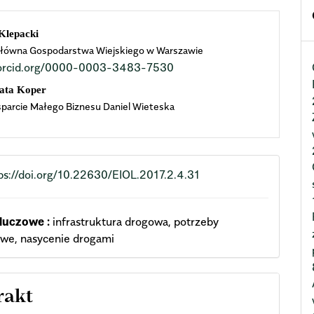
n
Klepacki
łówna Gospodarstwa Wiejskiego w Warszawie
cle
//orcid.org/0000-0003-3483-7530
ent
ata Koper
arcie Małego Biznesu Daniel Wieteska
ps://doi.org/10.22630/EIOL.2017.2.4.31
luczowe :
infrastruktura drogowa, potrzeby
we, nasycenie drogami
rakt