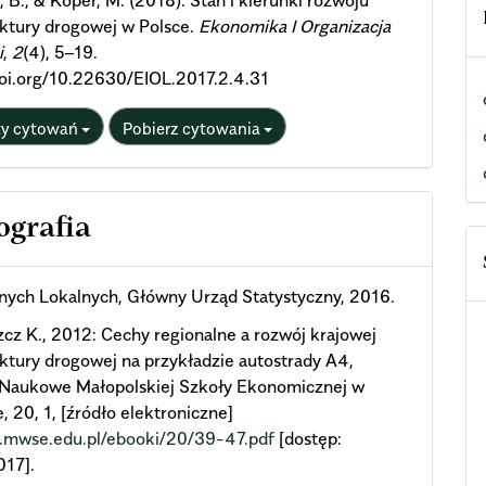
, B., & Koper, M. (2018). Stan i kierunki rozwoju
uktury drogowej w Polsce.
Ekonomika I Organizacja
i
,
2
(4), 5–19.
doi.org/10.22630/EIOL.2017.2.4.31
ty cytowań
Pobierz cytowania
ografia
nych Lokalnych, Główny Urząd Statystyczny, 2016.
cz K., 2012: Cechy regionalne a rozwój krajowej
uktury drogowej na przykładzie autostrady A4,
 Naukowe Małopolskiej Szkoły Ekonomicznej w
, 20, 1, [źródło elektroniczne]
n.mwse.edu.pl/ebooki/20/39-47.pdf
[dostęp:
017].