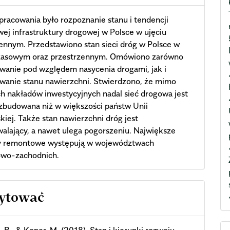
racowania było rozpoznanie stanu i tendencji
ej infrastruktury drogowej w Polsce w ujęciu
ennym. Przedstawiono stan sieci dróg w Polsce w
czasowym oraz przestrzennym. Omówiono zarówno
wanie pod względem nasycenia drogami, jak i
wanie stanu nawierzchni. Stwierdzono, że mimo
h nakładów inwestycyjnych nadal sieć drogowa jest
zbudowana niż w większości państw Unii
kiej. Także stan nawierzchni dróg jest
alający, a nawet ulega pogorszeniu. Największe
y remontowe występują w województwach
owo-zachodnich.
cle
cytować
ils