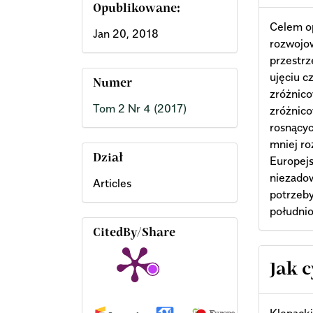
Opublikowane:
Celem op
Jan 20, 2018
rozwojow
przestrz
ujęciu 
Numer
zróżnico
Tom 2 Nr 4 (2017)
zróżnico
rosnącyc
mniej ro
Dział
Europejs
niezadow
Articles
potrzeb
południ
CitedBy/Share
Arti
Jak 
Deta