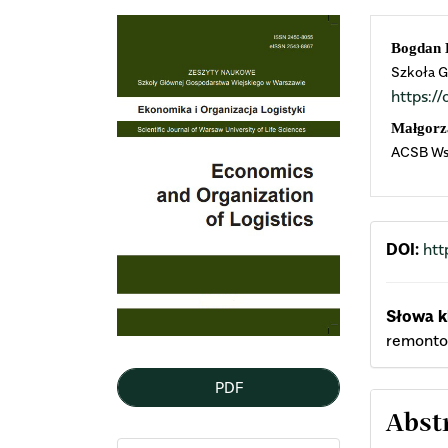
Article
Mai
Bogdan 
Szkoła G
Sidebar
Arti
https:
Cont
Małgorz
ACSB Wsp
DOI:
htt
Słowa k
remonto
PDF
Abst