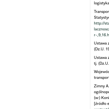
logistyk
Transpor
Statysty
http://s
lacznosc
r-,9,16.
Ustawa z
(Dz.U. 1
Ustawa z
tj. (Dz.
Wojewódz
transpor
Zimny A.
ogólnopo
(w:) Kon
[źródło 