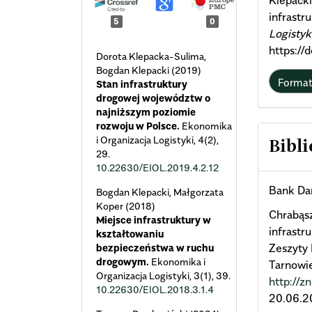
Klepacki
infrastr
5
0
Logistyk
https://
Dorota Klepacka-Sulima,
Bogdan Klepacki (2019)
Forma
Stan infrastruktury
drogowej województw o
najniższym poziomie
rozwoju w Polsce.
Ekonomika
i Organizacja Logistyki,
4
(2),
Bibli
29.
10.22630/EIOL.2019.4.2.12
Bank Da
Bogdan Klepacki, Małgorzata
Koper (2018)
Chrabąsz
Miejsce infrastruktury w
infrastr
kształtowaniu
Zeszyty
bezpieczeństwa w ruchu
drogowym.
Ekonomika i
Tarnowie
Organizacja Logistyki,
3
(1),
39.
http://z
10.22630/EIOL.2018.3.1.4
20.06.2