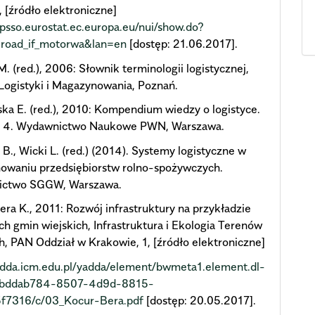
, [źródło elektroniczne]
ppsso.eurostat.ec.europa.eu/nui/show.do?
=road_if_motorwa&lan=en
[dostęp: 21.06.2017].
M. (red.), 2006: Słownik terminologii logistycznej,
 Logistyki i Magazynowania, Poznań.
a E. (red.), 2010: Kompendium wiedzy o logistyce.
 4. Wydawnictwo Naukowe PWN, Warszawa.
 B., Wicki L. (red.) (2014). Systemy logistyczne w
nowaniu przedsiębiorstw rolno-spożywczych.
ctwo SGGW, Warszawa.
ra K., 2011: Rozwój infrastruktury na przykładzie
h gmin wiejskich, Infrastruktura i Ekologia Terenów
h, PAN Oddział w Krakowie, 1, [źródło elektroniczne]
adda.icm.edu.pl/yadda/element/bwmeta1.element.dl-
-bddab784-8507-4d9d-8815-
f7316/c/03_Kocur-Bera.pdf
[dostęp: 20.05.2017].