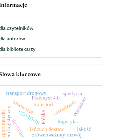
Informacje
dla czytelników
dla autorów
dla bibliotekarzy
Słowa kluczowe
transport drogowy
spedycja
Przemysł 4.0
Warszawa
zarządzanie
innowacje
transport
system logistyczny
COVID-19
transport morski
Polska
dystrybucja
logistyka
łańcuch dostaw
jakość
zrównoważony rozwój