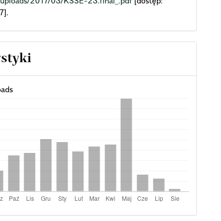
/uploads/2017/03/KSSE-23.final_.pdf
[dostęp:
7].
ystyki
ads