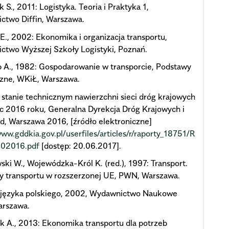
 S., 2011: Logistyka. Teoria i Praktyka 1,
ctwo Diffin, Warszawa.
., 2002: Ekonomika i organizacja transportu,
ctwo Wyższej Szkoły Logistyki, Poznań.
 A., 1982: Gospodarowanie w transporcie, Podstawy
czne, WKiŁ, Warszawa.
 stanie technicznym nawierzchni sieci dróg krajowych
c 2016 roku, Generalna Dyrekcja Dróg Krajowych i
d, Warszawa 2016, [źródło elektroniczne]
www.gddkia.gov.pl/userfiles/articles/r/raporty_18751/R
02016.pdf
[dostęp: 20.06.2017].
ki W., Wojewódzka-Król K. (red.), 1997: Transport.
y transportu w rozszerzonej UE, PWN, Warszawa.
 języka polskiego, 2002, Wydawnictwo Naukowe
rszawa.
 A., 2013: Ekonomika transportu dla potrzeb