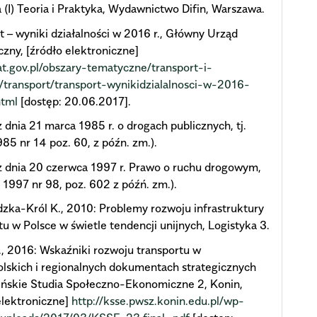
a (I) Teoria i Praktyka, Wydawnictwo Difin, Warszawa.
t – wyniki działalności w 2016 r., Główny Urząd
czny, [źródło elektroniczne]
tat.gov.pl/obszary-tematyczne/transport-i-
/transport/transport-wynikidzialalnosci-w-2016-
html
[dostęp: 20.06.2017].
 dnia 21 marca 1985 r. o drogach publicznych, tj.
985 nr 14 poz. 60, z późn. zm.).
 dnia 20 czerwca 1997 r. Prawo o ruchu drogowym,
U. 1997 nr 98, poz. 602 z późń. zm.).
ka-Król K., 2010: Problemy rozwoju infrastruktury
tu w Polsce w świetle tendencji unijnych, Logistyka 3.
, 2016: Wskaźniki rozwoju transportu w
lskich i regionalnych dokumentach strategicznych
ińskie Studia Społeczno-Ekonomiczne 2, Konin,
elektroniczne]
http://ksse.pwsz.konin.edu.pl/wp-