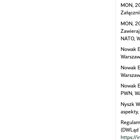
MON, 20
Załączni
MON, 20
Zawieraj
NATO, W
Nowak E.
Warszaw
Nowak E.
Warszaw
Nowak E.
PWN, Wa
Nyszk W.
aspekty
Regulami
(DWLąd 
https:/