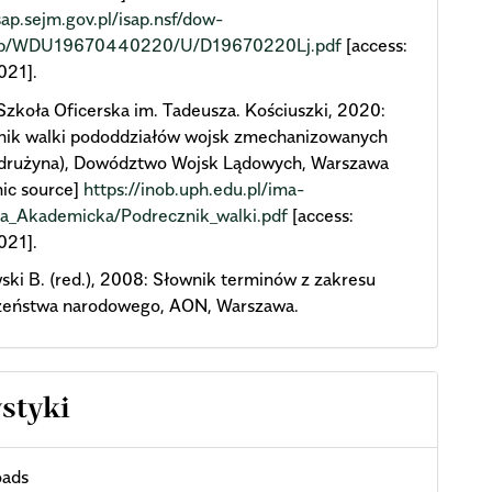
isap.sejm.gov.pl/isap.nsf/dow-
xsp/WDU19670440220/U/D19670220Lj.pdf
[access:
021].
zkoła Oficerska im. Tadeusza. Kościuszki, 2020:
nik walki pododdziałów wojsk zmechanizowanych
, drużyna), Dowództwo Wojsk Lądowych, Warszawa
nic source]
https://inob.uph.edu.pl/ima-
ia_Akademicka/Podrecznik_walki.pdf
[access:
021].
ki B. (red.), 2008: Słownik terminów z zakresu
zeństwa narodowego, AON, Warszawa.
ystyki
ads