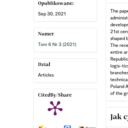
Opublikowane:
The pape
Sep 30, 2021
administ
developm
21st cen
Numer
shaped b
Tom 6 Nr 3 (2021)
The rece
entire a
Republic
Dział
logis-ti
branches
Articles
technica
Poland A
of the g
CitedBy/Share
Arti
Jak 
Deta