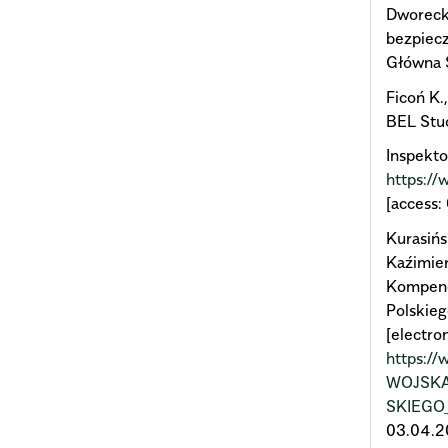
Dworecki
bezpiec
Główna 
Ficoń K.
BEL Stu
Inspekto
https://
[access:
Kurasińs
Kaźimier
Kompend
Polskieg
[electro
https:
WOJSKA
SKIEGO
03.04.2