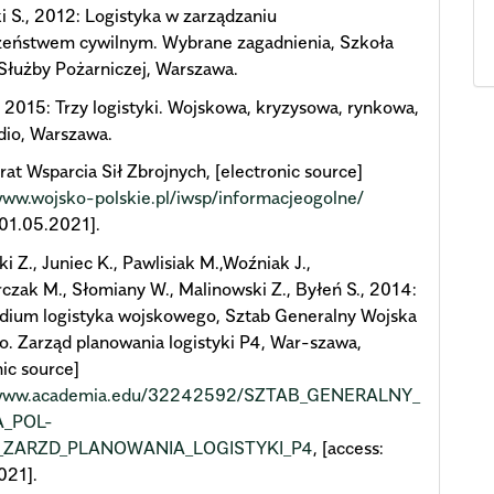
 S., 2012: Logistyka w zarządzaniu
zeństwem cywilnym. Wybrane zagadnienia, Szkoła
Służby Pożarniczej, Warszawa.
, 2015: Trzy logistyki. Wojskowa, kryzysowa, rynkowa,
dio, Warszawa.
rat Wsparcia Sił Zbrojnych, [electronic source]
www.wojsko-polskie.pl/iwsp/informacjeogolne/
 01.05.2021].
ki Z., Juniec K., Pawlisiak M.,Woźniak J.,
czak M., Słomiany W., Malinowski Z., Byłeń S., 2014:
ium logistyka wojskowego, Sztab Generalny Wojska
o. Zarząd planowania logistyki P4, War-szawa,
nic source]
//www.academia.edu/32242592/SZTAB_GENERALNY_
_POL-
_ZARZD_PLANOWANIA_LOGISTYKI_P4
, [access:
021].