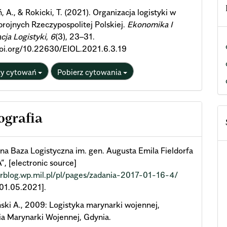
, A., & Rokicki, T. (2021). Organizacja logistyki w
brojnych Rzeczypospolitej Polskiej.
Ekonomika I
cja Logistyki
,
6
(3), 23–31.
doi.org/10.22630/EIOL.2021.6.3.19
ty cytowań
Pobierz cytowania
ografia
na Baza Logistyczna im. gen. Augusta Emila Fieldorfa
A”, [electronic source]
2rblog.wp.mil.pl/pl/pages/zadania-2017-01-16-4/
 01.05.2021].
ski A., 2009: Logistyka marynarki wojennej,
a Marynarki Wojennej, Gdynia.