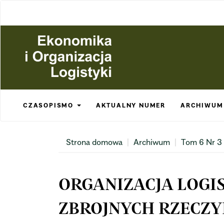
Main
Navigation
Main
Content
Sidebar
CZASOPISMO
AKTUALNY NUMER
ARCHIWUM
Strona domowa
Archiwum
Tom 6 Nr 3
ORGANIZACJA LOGI
ZBROJNYCH RZECZY