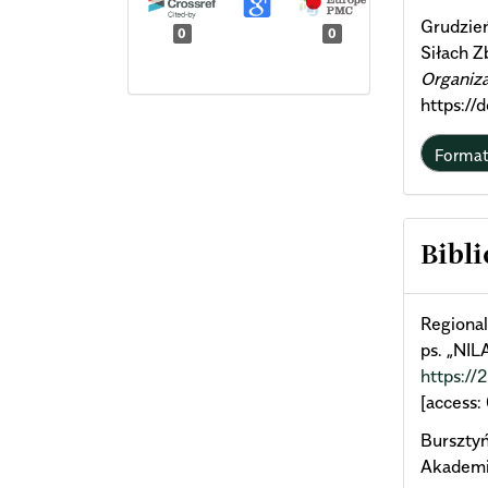
Grudzień
0
0
Siłach Z
Organiza
https://
Forma
Bibli
Regional
ps. „NIL
https://
[access:
Bursztyń
Akademi