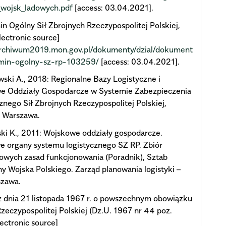
_wojsk_ladowych.pdf
[access: 03.04.2021].
n Ogólny Sił Zbrojnych Rzeczypospolitej Polskiej,
lectronic source]
/archiwum2019.mon.gov.pl/dokumenty/dzial/dokument
amin-ogolny-sz-rp-103259/
[access: 03.04.2021].
ski A., 2018: Regionalne Bazy Logistyczne i
e Oddziały Gospodarcze w Systemie Zabezpieczenia
znego Sił Zbrojnych Rzeczypospolitej Polskiej,
 Warszawa.
i K., 2011: Wojskowe oddziały gospodarcze.
 organy systemu logistycznego SZ RP. Zbiór
owych zasad funkcjonowania (Poradnik), Sztab
y Wojska Polskiego. Zarząd planowania logistyki –
szawa.
 dnia 21 listopada 1967 r. o powszechnym obowiązku
zeczypospolitej Polskiej (Dz.U. 1967 nr 44 poz.
lectronic source]