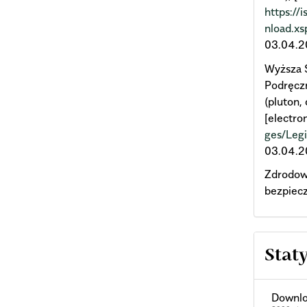
https://
nload.
03.04.2
Wyższa S
Podręcz
(pluton
[electro
ges/Leg
03.04.2
Zdrodows
bezpiec
Stat
Downlo