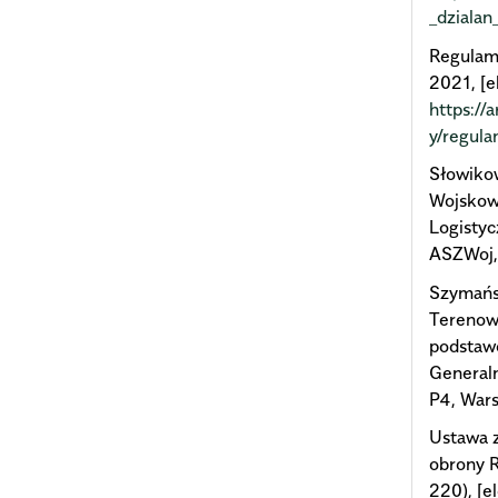
_dzialan
Regulami
2021, [e
https:/
y/regul
Słowikow
Wojskow
Logistyc
ASZWoj,
Szymańsk
Terenowe
podstaw
Generaln
P4, War
Ustawa z
obrony R
220), [e