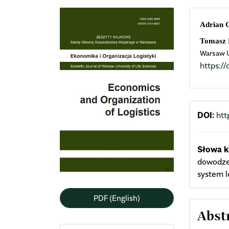
Article
Mai
Adrian 
Sidebar
Arti
Tomasz 
Warsaw U
Cont
https:
DOI:
htt
Słowa k
dowodzen
system l
PDF (English)
Abst