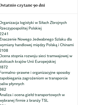
Ostatnio czytane 90 dni
Organizacja logistyki w Siłach Zbrojnych
Rzeczypospolitej Polskiej
2241
Znaczenie Nowego Jedwabnego Szlaku dla
wymiany handlowej między Polską i Chinami
2108
Ocena stopnia rozwoju sieci tramwajowej w
stolicach krajów Unii Europejskiej
1872
Formalno-prawne i organizacyjne sposoby
zapobiegania zagrożeniom w transporcie
paliw płynnych
862
Analiza i ocena giełd transportowych w
wybranej firmie z branży TSL