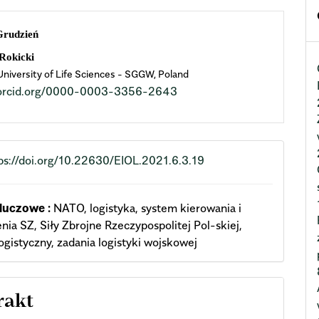
n
Grudzień
cle
Rokicki
niversity of Life Sciences - SGGW, Poland
ent
//orcid.org/0000-0003-3356-2643
ps://doi.org/10.22630/EIOL.2021.6.3.19
luczowe :
NATO, logistyka, system kierowania i
ia SZ, Siły Zbrojne Rzeczypospolitej Pol-skiej,
ogistyczny, zadania logistyki wojskowej
rakt