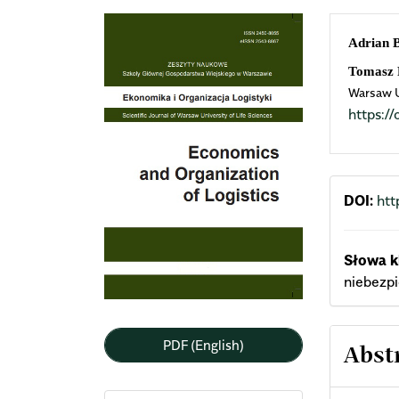
Article
Mai
Adrian 
Sidebar
Arti
Tomasz 
Warsaw U
Cont
https:
DOI:
htt
Słowa k
niebezp
PDF (English)
Abst