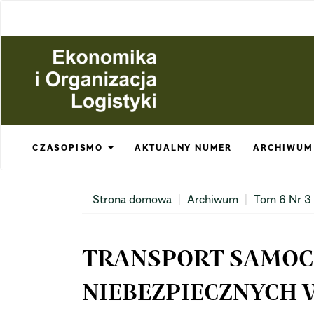
Main
Navigation
Main
Content
Sidebar
CZASOPISMO
AKTUALNY NUMER
ARCHIWUM
Strona domowa
Archiwum
Tom 6 Nr 3
TRANSPORT SAMO
NIEBEZPIECZNYCH 