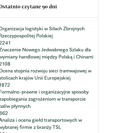
Ostatnio czytane 90 dni
Organizacja logistyki w Siłach Zbrojnych
Rzeczypospolitej Polskiej
2241
Znaczenie Nowego Jedwabnego Szlaku dla
wymiany handlowej między Polską i Chinami
2108
Ocena stopnia rozwoju sieci tramwajowej w
stolicach krajów Unii Europejskiej
1872
Formalno-prawne i organizacyjne sposoby
zapobiegania zagrożeniom w transporcie
paliw płynnych
862
Analiza i ocena giełd transportowych w
wybranej firmie z branży TSL