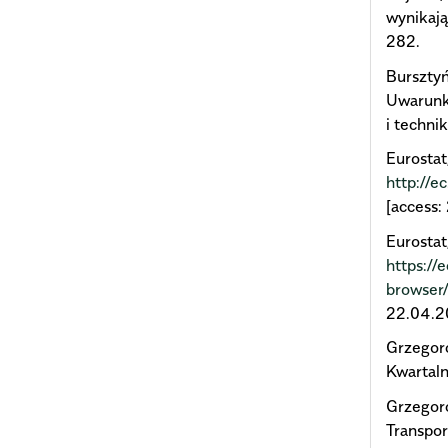
wynikają
282.
Bursztyń
Uwarunko
i techni
Eurostat
http://e
[access:
Eurostat
https://
browser/
22.04.2
Grzegor
Kwartaln
Grzegorc
Transpor