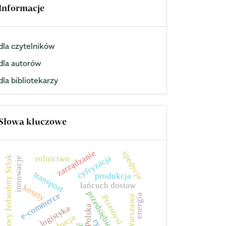
Informacje
dla czytelników
dla autorów
dla bibliotekarzy
Słowa kluczowe
zarządzanie
spedycja
cyfryzacja
rolnictwo
Nowy Jedwabny Szlak
innowacje
transport
produkcja
łańcuch dostaw
koszty
przedsiębiorstwo
e-commerce
energia
Przemysł 4.0
Warszawa
Polska
logistyka