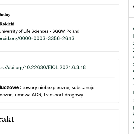
n
Budny
cle
Rokicki
niversity of Life Sciences - SGGW, Poland
ent
//orcid.org/0000-0003-3356-2643
ps://doi.org/10.22630/EIOL.2021.6.3.18
luczowe :
towary niebezpieczne, substancje
ieczne, umowa ADR, transport drogowy
rakt