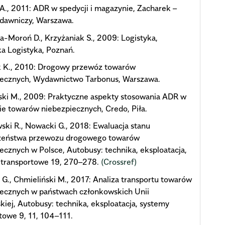
A., 2011: ADR w spedycji i magazynie, Zacharek –
awniczy, Warszawa.
a-Moroń D., Krzyżaniak S., 2009: Logistyka,
ka Logistyka, Poznań.
k K., 2010: Drogowy przewóz towarów
iecznych, Wydawnictwo Tarbonus, Warszawa.
ski M., 2009: Praktyczne aspekty stosowania ADR w
e towarów niebezpiecznych, Credo, Piła.
ki R., Nowacki G., 2018: Ewaluacja stanu
zeństwa przewozu drogowego towarów
ecznych w Polsce, Autobusy: technika, eksploatacja,
 transportowe 19, 270–278.
(Crossref)
G., Chmieliński M., 2017: Analiza transportu towarów
iecznych w państwach członkowskich Unii
kiej, Autobusy: technika, eksploatacja, systemy
towe 9, 11, 104–111.