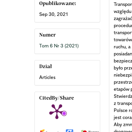
Transpo
Opublikowane:
względu 
Sep 30, 2021
zagrażać
procedur
transpo
Numer
towarów
Tom 6 Nr 3 (2021)
ruchu, a
posiadan
bezpiec
Dział
było pr
niebezpi
Articles
przestrz
etapów p
Stwierdz
CitedBy/Share
z trans
Polsce r
jest cor
Aby zmni
drogowy