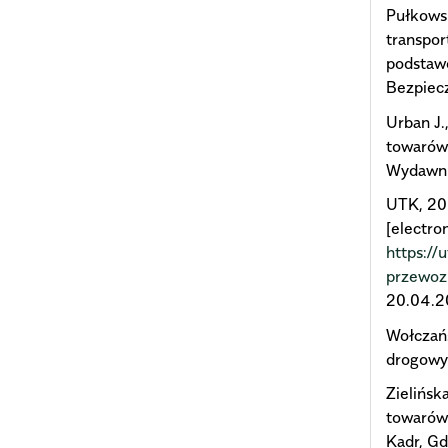
Pułkows
transpor
podstaw
Bezpiecz
Urban J.
towarów 
Wydawnic
UTK, 20
[electro
https://
przewoz
20.04.2
Wołczańs
drogowy
Zielińsk
towarów
Kadr, Gd