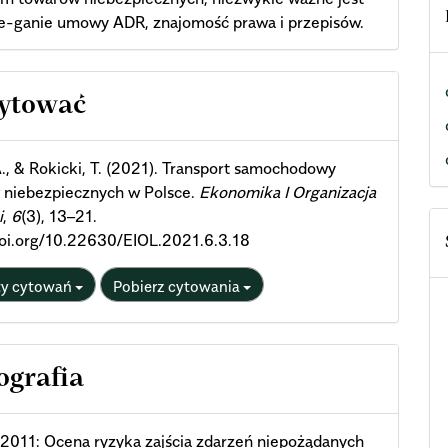
ze-ganie umowy ADR, znajomość prawa i przepisów.
cle
cytować
ils
., & Rokicki, T. (2021). Transport samochodowy
 niebezpiecznych w Polsce.
Ekonomika I Organizacja
i
,
6
(3), 13–21.
doi.org/10.22630/EIOL.2021.6.3.18
ty cytowań
Pobierz cytowania
ografia
, 2011: Ocena ryzyka zajścia zdarzeń niepożądanych