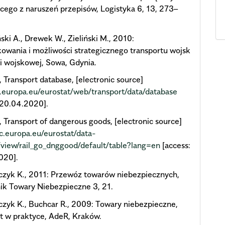
cego z naruszeń przepisów, Logistyka 6, 13, 273–
ski A., Drewek W., Zieliński M., 2010:
wania i możliwości strategicznego transportu wojsk
ki wojskowej, Sowa, Gdynia.
, Transport database, [electronic source]
c.europa.eu/eurostat/web/transport/data/database
 20.04.2020].
, Transport of dangerous goods, [electronic source]
ec.europa.eu/eurostat/data-
view/rail_go_dnggood/default/table?lang=en
[access:
020].
czyk K., 2011: Przewóz towarów niebezpiecznych,
ik Towary Niebezpieczne 3, 21.
zyk K., Buchcar R., 2009: Towary niebezpieczne,
t w praktyce, AdeR, Kraków.