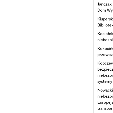
Janczak 
Dom Wyd
Kispersk
Bibliote
Kociołe
niebezp
Kokociń
przewozi
Kopczews
bezpiec
niebezpi
systemy
Nowacki 
niebezp
Europejs
transpor