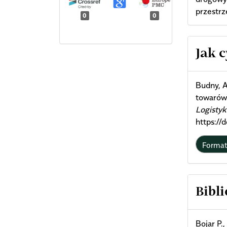
przestr
0
0
Arti
Jak 
Deta
Budny, A
towarów
Logistyk
https://
Forma
Bibli
Bojar P.