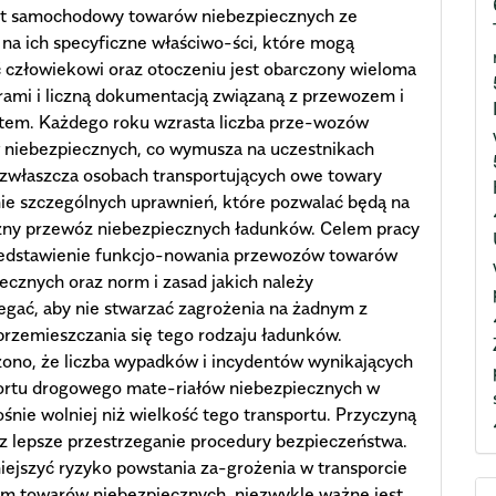
rt samochodowy towarów niebezpiecznych ze
na ich specyficzne właściwo-ści, które mogą
 człowiekowi oraz otoczeniu jest obarczony wieloma
ami i liczną dokumentacją związaną z przewozem i
rtem. Każdego roku wzrasta liczba prze-wozów
 niebezpiecznych, co wymusza na uczestnikach
 zwłaszcza osobach transportujących owe towary
ie szczególnych uprawnień, które pozwalać będą na
zny przewóz niebezpiecznych ładunków. Celem pracy
zedstawienie funkcjo-nowania przewozów towarów
ecznych oraz norm i zasad jakich należy
egać, aby nie stwarzać zagrożenia na żadnym z
rzemieszczania się tego rodzaju ładunków.
ono, że liczba wypadków i incydentów wynikających
portu drogowego mate-riałów niebezpiecznych w
ośnie wolniej niż wielkość tego transportu. Przyczyną
az lepsze przestrzeganie procedury bezpieczeństwa.
ejszyć ryzyko powstania za-grożenia w transporcie
m towarów niebezpiecznych, niezwykle ważne jest