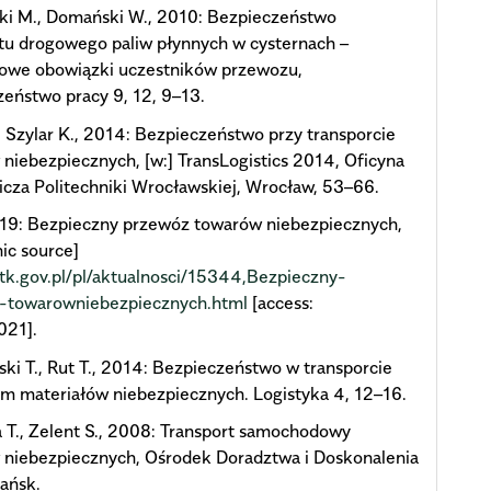
ki M., Domański W., 2010: Bezpieczeństwo
tu drogowego paliw płynnych w cysternach –
owe obowiązki uczestników przewozu,
eństwo pracy 9, 12, 9–13.
, Szylar K., 2014: Bezpieczeństwo przy transporcie
niebezpiecznych, [w:] TransLogistics 2014, Oficyna
za Politechniki Wrocławskiej, Wrocław, 53–66.
19: Bezpieczny przewóz towarów niebezpiecznych,
nic source]
utk.gov.pl/pl/aktualnosci/15344,Bezpieczny-
-towarowniebezpiecznych.html
[access:
021].
ki T., Rut T., 2014: Bezpieczeństwo w transporcie
m materiałów niebezpiecznych. Logistyka 4, 12–16.
a T., Zelent S., 2008: Transport samochodowy
 niebezpiecznych, Ośrodek Doradztwa i Doskonalenia
ańsk.