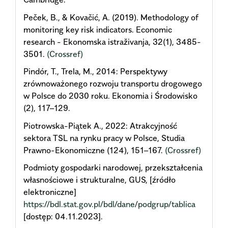
Peček, B., & Kovačić, A. (2019). Methodology of
monitoring key risk indicators. Economic
research - Ekonomska istraživanja, 32(1), 3485-
3501.
(Crossref)
Pindór, T., Trela, M., 2014: Perspektywy
zrównoważonego rozwoju transportu drogowego
w Polsce do 2030 roku. Ekonomia i Środowisko
(2), 117–129.
Piotrowska-Piątek A., 2022: Atrakcyjność
sektora TSL na rynku pracy w Polsce, Studia
Prawno-Ekonomiczne (124), 151–167.
(Crossref)
Podmioty gospodarki narodowej, przekształcenia
własnościowe i strukturalne, GUS, [źródło
elektroniczne]
https://bdl.stat.gov.pl/bdl/dane/podgrup/tablica
[dostęp: 04.11.2023].