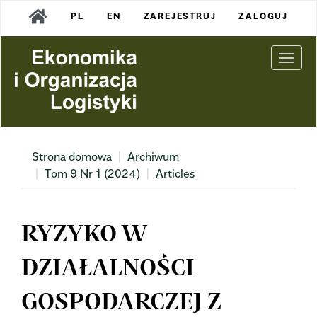
Main
PL
EN
ZAREJESTRUJ
ZALOGUJ
Navigation
Main
Content
Togg
Sidebar
navi
Strona domowa
Archiwum
Tom 9 Nr 1 (2024)
Articles
RYZYKO W
DZIAŁALNOŚCI
GOSPODARCZEJ Z