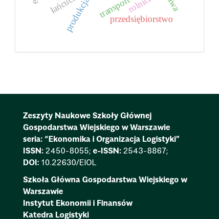
rolnictwo
transport
produkcja
przedsiębiorstwo
Zeszyty Naukowe Szkoły Głównej
Gospodarstwa Wiejskiego w Warszawie
seria: “Ekonomika i Organizacja Logistyki”
ISSN:
2450-8055;
e-ISSN:
2543-8867;
DOI:
10.22630/EIOL
Szkoła Główna Gospodarstwa Wiejskiego w
Warszawie
Instytut Ekonomii i Finansów
Katedra Logistyki