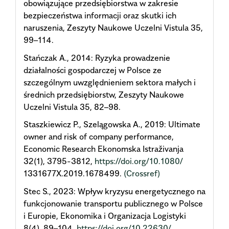
obowiązujące przedsiębiorstwa w zakresie
bezpieczeństwa informacji oraz skutki ich
naruszenia, Zeszyty Naukowe Uczelni Vistula 35,
99–114.
Stańczak A., 2014: Ryzyka prowadzenie
działalności gospodarczej w Polsce ze
szczególnym uwzględnieniem sektora małych i
średnich przedsiębiorstw, Zeszyty Naukowe
Uczelni Vistula 35, 82–98.
Staszkiewicz P., Szelągowska A., 2019: Ultimate
owner and risk of company performance,
Economic Research Ekonomska Istraživanja
32(1), 3795-3812,
https://doi.org/10.1080/
1331677X.2019.1678499.
(Crossref)
Stec S., 2023: Wpływ kryzysu energetycznego na
funkcjonowanie transportu publicznego w Polsce
i Europie, Ekonomika i Organizacja Logistyki
8(4), 89–104,
https://doi.org/10.22630/