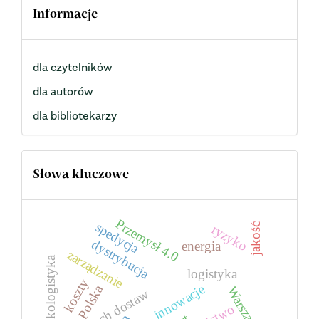
Informacje
dla czytelników
dla autorów
dla bibliotekarzy
Słowa kluczowe
Przemysł 4.0
spedycja
jakość
ryzyko
dystrybucja
energia
zarządzanie
ekologistyka
logistyka
koszty
innowacje
Polska
Warszawa
łańcuch dostaw