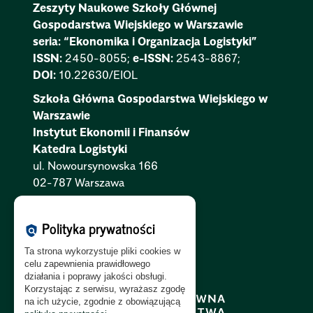
Zeszyty Naukowe Szkoły Głównej
Gospodarstwa Wiejskiego w Warszawie
seria: “Ekonomika i Organizacja Logistyki”
ISSN:
2450-8055;
e-ISSN:
2543-8867;
DOI:
10.22630/EIOL
Szkoła Główna Gospodarstwa Wiejskiego w
Warszawie
Instytut Ekonomii i Finansów
Katedra Logistyki
ul. Nowoursynowska 166
02-787 Warszawa
Polityka Cookies:
PL
|
EN
Polityka prywatności
policy
Polityka Prywatności:
PL
|
EN
Ta strona wykorzystuje pliki cookies w
Polityka RODO:
PL
|
EN
celu zapewnienia prawidłowego
działania i poprawy jakości obsługi.
Korzystając z serwisu, wyrażasz zgodę
na ich użycie, zgodnie z obowiązującą