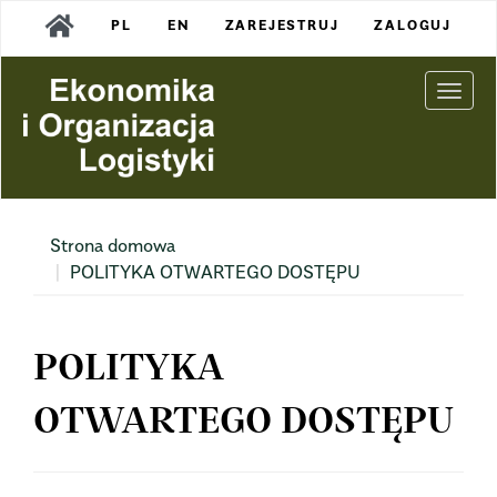
Main
PL
EN
ZAREJESTRUJ
ZALOGUJ
Navigation
Main
Content
Togg
Sidebar
navi
Strona domowa
POLITYKA OTWARTEGO DOSTĘPU
POLITYKA
OTWARTEGO DOSTĘPU