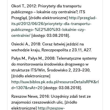
Okoń T., 2012: Priorytety dla transportu
publicznego – lokalnie czy centralnie?, ITS
Przegląd, [źródło elektroniczne]
http://przeglad-
its.pl/2012/06/26/priorytety-dla-transportu-
publicznego-%E2%80%93-lokalnie-czy-
centralnie/
[dostęp: 03.08.2018].
Osiecki A., 2018: Coraz łatwiej jeździć na
wschodzie kraju, Rzeczpospolita z 23.11, A27.
Pałys M., Pałys M., 2008: Telematyczne systemy
do monitorowania środowiska drogowego w
strukturze ITS/Win, Środowisko 2, 223–230,
[źródło elektroniczne]
http://suw.biblos.pk.edu.pl/resourceDetailsRPK&rI
d=1307&rsAt=20
[dostęp: 03.08.2018].
Rzeszow News, 2016: Urzędnicy zdali test ze
znajomości rzeszowskich ulic, [źródło
elektroniczne]
http://rzeszow-