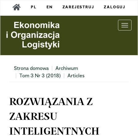
Main
PL
EN
ZAREJESTRUJ
ZALOGUJ
Navigation
Main
Content
Togg
Sidebar
navi
Strona domowa
Archiwum
Tom 3 Nr 3 (2018)
Articles
ROZWIĄZANIA Z
ZAKRESU
INTELIGENTNYCH