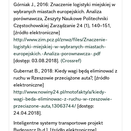
Górniak J., 2016: Znaczenie logistyki miejskiej w
wybranych miastach europejskich. Analiza
porównawcza, Zeszyty Naukowe Politechniki
Częstochowskiej Zarządzanie 24 (1), 140–151,
[źródło elektroniczne]
http://www.zim.pcz.pl/znwz/files/Znaczenie-
logistyki-miejskiej-w-wybranych-miastach-
europejskich.-Analiza-porownawcza-.pdf
[dostęp: 03.08.2018].
(Crossref)
Gubernat B., 2018: Kiedy wagi będą eliminować z
ruchu w Rzeszowie przeciążone auta?, [źródło
elektroniczne]
http://www.nowiny24.pl/motofakty/a/kiedy-
wagi-beda-eliminowac-z-ruchu-w-rzeszowie-
przeciazone-auta,13063744/
[dostęp:
24.04.2018].
Inteligentne systemy transportowe projekt
Bydgoszcz [b.d.], [źródło elektroniczne]