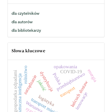
dla czytelników
dla autorów
dla bibliotekarzy
Słowa kluczowe
opakowania
rolnictwo
energia
COVID-19
gospodarka odpadami
dystrybucja
przedsiębiorstwo
Polska
sztuczna inteligencja
zarządzanie
jakość
łańcuch dostaw
transport
innowacje
logistyka
transport miejski
Warszawa
ryzyko