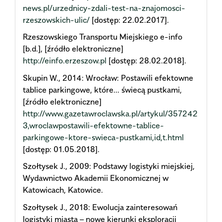
news.pl/urzednicy-zdali-test-na-znajomosci-
rzeszowskich-ulic/
[dostęp: 22.02.2017].
Rzeszowskiego Transportu Miejskiego e-info
[b.d.], [źródło elektroniczne]
http://einfo.erzeszow.pl
[dostęp: 28.02.2018].
Skupin W., 2014: Wrocław: Postawili efektowne
tablice parkingowe, które... świecą pustkami,
[źródło elektroniczne]
http://www.gazetawroclawska.pl/artykul/357242
3,wroclawpostawili-efektowne-tablice-
parkingowe-ktore-swieca-pustkami,id,t.html
[dostęp: 01.05.2018].
Szołtysek J., 2009: Podstawy logistyki miejskiej,
Wydawnictwo Akademii Ekonomicznej w
Katowicach, Katowice.
Szołtysek J., 2018: Ewolucja zainteresowań
logistyki miasta – nowe kierunki eksploracji