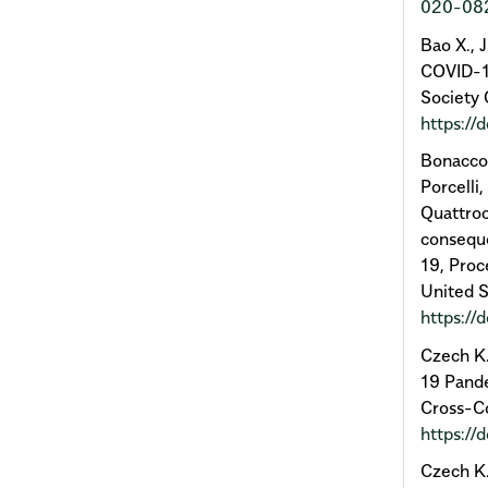
020-08
Bao X., J
COVID-19
Society
https://
Bonaccors
Porcelli,
Quattroc
conseque
19, Proc
United 
https:/
Czech K.
19 Pand
Cross-Co
https:/
Czech K.