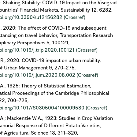
: Shaking Stability: COVID-19 Impact on the Visegrad
untries’ Financial Markets, Sustainability 12, 6282,
/doi.org/10.3390/su12156282
(Crossref)
., 2020: The effect of COVID-19 and subsequent
istancing on travel behavior, Transportation Research
ciplinary Perspectives 5, 100121,
doi.org/10.1016/j.trip.2020.100121
(Crossref)
R., 2020: COVID-19 impact on urban mobility,
 of Urban Management 9, 270–275,
doi.org/10.1016/j.jum.2020.08.002
(Crossref)
.A., 1925: Theory of Statistical Estimation,
ical Proceedings of the Cambridge Philosophical
 22, 700–725,
/doi.org/10.1017/S0305004100009580
(Crossref)
.A.; Mackenzie W.A., 1923: Studies in Crop Variation
Manurial Response of Different Potato Varieties,
of Agricultural Science 13, 311–320,