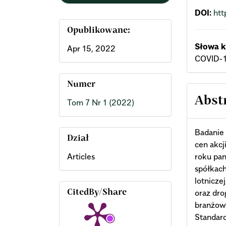
DOI:
htt
Opublikowane:
Słowa k
Apr 15, 2022
COVID-19
Numer
Abst
Tom 7 Nr 1 (2022)
Badanie 
Dział
cen akcj
roku pa
Articles
spółkach
lotniczej
oraz dro
CitedBy/Share
branżowe
Standard