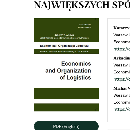
NAJWIĘKSZYCH SP
Article
Mai
Katarzy
Warsaw U
Sidebar
Arti
Economet
https:
Cont
Arkadiu
Warsaw U
Economic
https:
Michał 
Warsaw U
Economic
https:
PDF (English)