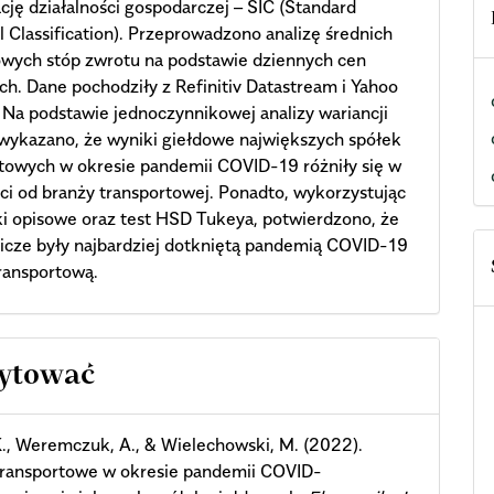
ację działalności gospodarczej – SIC (Standard
al Classification). Przeprowadzono analizę średnich
owych stóp zwrotu na podstawie dziennych cen
h. Dane pochodziły z Refinitiv Datastream i Yahoo
 Na podstawie jednoczynnikowej analizy wariancji
ykazano, że wyniki giełdowe największych spółek
towych w okresie pandemii COVID-19 różniły się w
ci od branży transportowej. Ponadto, wykorzystując
ki opisowe oraz test HSD Tukeya, potwierdzono, że
tnicze były najbardziej dotkniętą pandemią COVID-19
ransportową.
cle
cytować
ils
., Weremczuk, A., & Wielechowski, M. (2022).
transportowe w okresie pandemii COVID-