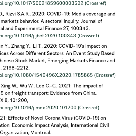
/doi.org/10.1017/S0021859600003592
(Crossref)
., Rizvi S.A.R., 2020: COVID-19: Media coverage and
l markets behavior. A sectoral inquiry, Journal of
al and Experimental Finance 27, 100343,
doi.org/10.1016/j.jbef.2020.100343
(Crossref)
un Y., Zhang Y., Li T., 2020: COVID-19’s Impact on
ices Across Different Sectors. An Event Study Based
Chinese Stock Market, Emerging Markets Finance and
6, 2198–2212,
/doi.org/10.1080/1540496X.2020.1785865
(Crossref)
, Xing W., Wu W., Lee C.-C., 2021: The impact of
 on freight transport: Evidence from China,
X 8, 101200,
doi.org/10.1016/j.mex.2020.101200
(Crossref)
1: Effects of Novel Corona Virus (COVID-19) on
iation: Economic Impact Analysis, International Civil
 Organization, Montreal.