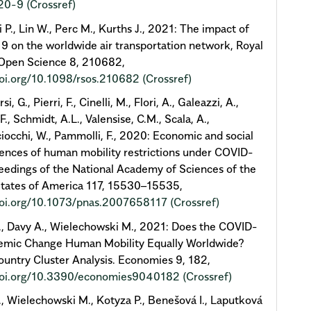
20-9
(Crossref)
i P., Lin W., Perc M., Kurths J., 2021: The impact of
 on the worldwide air transportation network, Royal
 Open Science 8, 210682,
doi.org/10.1098/rsos.210682
(Crossref)
i, G., Pierri, F., Cinelli, M., Flori, A., Galeazzi, A.,
 F., Schmidt, A.L., Valensise, C.M., Scala, A.,
iocchi, W., Pammolli, F., 2020: Economic and social
nces of human mobility restrictions under COVID-
eedings of the National Academy of Sciences of the
States of America 117, 15530–15535,
/doi.org/10.1073/pnas.2007658117
(Crossref)
, Davy A., Wielechowski M., 2021: Does the COVID-
emic Change Human Mobility Equally Worldwide?
untry Cluster Analysis. Economies 9, 182,
/doi.org/10.3390/economies9040182
(Crossref)
, Wielechowski M., Kotyza P., Benešová I., Laputková