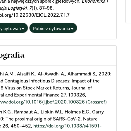
wania największych spółek giełdowych.
Ekonomika I
cja Logistyki
,
7
(1), 87–98.
doi.org/10.22630/EIOL.2022.7.1.7
ty cytowań
Pobierz cytowania
ografia
i A.M., Alsaifi K., Al-Awadhi A., Alhammadi S., 2020:
d Contagious Infectious Diseases: Impact of the
 Virus on Stock Market Returns, Journal of
al and Experimental Finance 27, 100326,
www.doi.org/10.1016/j.jbef.2020.100326
(Crossref)
 K.G., Rambaut A., Lipkin W.I., Holmes E.C., Garry
20: The proximal origin of SARS-CoV-2, Nature
e 26, 450–452,
https://doi.org/10.1038/s41591-