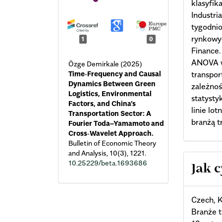
klasyfik
Industri
tygodni
rynkowyc
1
0
Finance.
ANOVA w
Özge Demirkale (2025)
Time‑Frequency and Causal
transpor
Dynamics Between Green
zależnoś
Logistics, Environmental
statysty
Factors, and China’s
linie lo
Transportation Sector: A
branżą t
Fourier Toda–Yamamoto and
Cross‑Wavelet Approach.
Bulletin of Economic Theory
and Analysis,
10
(3),
1221.
Arti
10.25229/beta.1693686
Jak 
Deta
Czech, K
Branże 