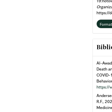
19:noto
Organiza
https://
Forma
Bibli
Al-Awadh
Death an
COVID-19
Behavior
https://
Andersen
R.F., 20
Medicin