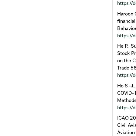
https:/
Haroon O
financia
Behavior
https://
He P., S
Stock Pr
on the 
Trade 5
https:/
Ho S.-J.
COVID-19
Methods
https://
ICAO 202
Civil Av
Aviation