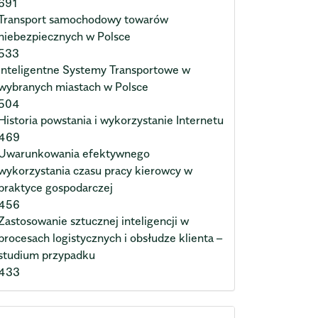
691
Transport samochodowy towarów
niebezpiecznych w Polsce
533
Inteligentne Systemy Transportowe w
wybranych miastach w Polsce
504
Historia powstania i wykorzystanie Internetu
469
Uwarunkowania efektywnego
wykorzystania czasu pracy kierowcy w
praktyce gospodarczej
456
Zastosowanie sztucznej inteligencji w
procesach logistycznych i obsłudze klienta –
studium przypadku
433