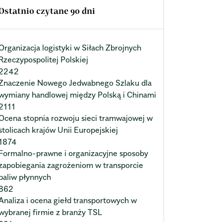
Ostatnio czytane 90 dni
Organizacja logistyki w Siłach Zbrojnych
Rzeczypospolitej Polskiej
2242
Znaczenie Nowego Jedwabnego Szlaku dla
wymiany handlowej między Polską i Chinami
2111
Ocena stopnia rozwoju sieci tramwajowej w
stolicach krajów Unii Europejskiej
1874
Formalno-prawne i organizacyjne sposoby
zapobiegania zagrożeniom w transporcie
paliw płynnych
862
Analiza i ocena giełd transportowych w
wybranej firmie z branży TSL