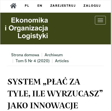
Main
PL
EN
ZAREJESTRUJ
ZALOGUJ
Navigation
Main
Content
Togg
Sidebar
navi
Strona domowa
Archiwum
Tom 5 Nr 4 (2020)
Articles
SYSTEM „PŁAĆ ZA
TYLE, ILE WYRZUCASZ”
JAKO INNOWACJE