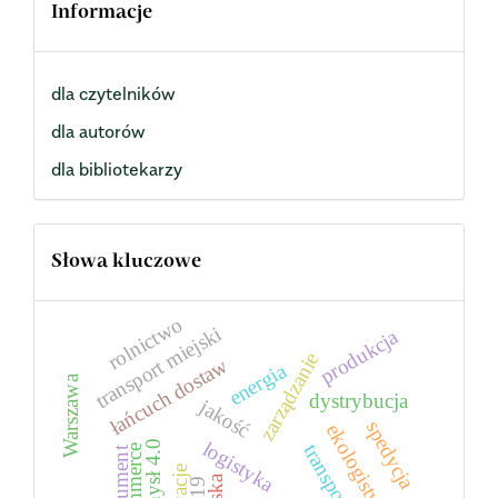
Informacje
dla czytelników
dla autorów
dla bibliotekarzy
Słowa kluczowe
rolnictwo
transport miejski
produkcja
zarządzanie
łańcuch dostaw
energia
Warszawa
dystrybucja
jakość
spedycja
ekologistyka
logistyka
Przemysł 4.0
transport
e-commerce
konsument