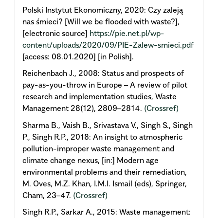
Polski Instytut Ekonomiczny, 2020: Czy zaleją
nas śmieci? [Will we be flooded with waste?],
[electronic source]
https://pie.net.pl/wp-
content/uploads/2020/09/PIE-Zalew-smieci.pdf
[access: 08.01.2020] [in Polish].
Reichenbach J., 2008: Status and prospects of
pay-as-you-throw in Europe – A review of pilot
research and implementation studies, Waste
Management 28(12), 2809–2814.
(Crossref)
Sharma B., Vaish B., Srivastava V., Singh S., Singh
P., Singh R.P., 2018: An insight to atmospheric
pollution-improper waste management and
climate change nexus, [in:] Modern age
environmental problems and their remediation,
M. Oves, M.Z. Khan, I.M.I. Ismail (eds), Springer,
Cham, 23–47.
(Crossref)
Singh R.P., Sarkar A., 2015: Waste management: