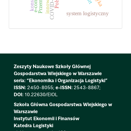
innowacje
Polska
COVID-19
system logistyczny
Zeszyty Naukowe Szkoły Głównej
Gospodarstwa Wiejskiego w Warszawie
seria: “Ekonomika i Organizacja Logistyki”
ISSN:
2450-8055;
e-ISSN:
2543-8867;
DOI:
10.22630/EIOL
Szkoła Główna Gospodarstwa Wiejskiego w
Warszawie
Instytut Ekonomii i Finansów
Katedra Logistyki