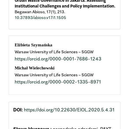
Urban Waste Governance in Jakarta: Assessing
Institutional Challenges and Policy Implementation.
Begawan Abioso,
17
(1),
213.
10.37893/abioso.v17i1.1505
Main
Elżbieta Szymańska
Warsaw University of Life Sciences – SGGW
Article
https://orcid.org/0000-0001-7686-1243
Content
Michał Wielechowski
Warsaw University of Life Sciences – SGGW
https://orcid.org/0000-0002-1335-8971
DOI:
https://doi.org/10.22630/EIOL.2020.5.4.31