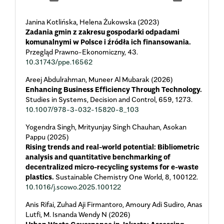
Janina Kotlińska, Helena Żukowska (2023)
Zadania gmin z zakresu gospodarki odpadami
komunalnymi w Polsce i źródła ich finansowania.
Przegląd Prawno-Ekonomiczny,
43.
10.31743/ppe.16562
Areej Abdulrahman, Muneer Al Mubarak (2026)
Enhancing Business Efficiency Through Technology.
Studies in Systems, Decision and Control,
659
,
1273.
10.1007/978-3-032-15820-8_103
Yogendra Singh, Mrityunjay Singh Chauhan, Asokan
Pappu (2025)
Rising trends and real-world potential: Bibliometric
analysis and quantitative benchmarking of
decentralized micro-recycling systems for e-waste
plastics.
Sustainable Chemistry One World,
8
,
100122.
10.1016/j.scowo.2025.100122
Anis Rifai, Zuhad Aji Firmantoro, Amoury Adi Sudiro, Anas
Lutfi, M. Isnanda Wendy N (2026)