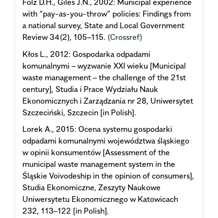
Folz D.H., Giles J.N., 2002: Municipal experience
with “pay-as-you-throw” policies: Findings from
a national survey, State and Local Government
Review 34(2), 105–115.
(Crossref)
Kłos L., 2012: Gospodarka odpadami
komunalnymi – wyzwanie XXI wieku [Municipal
waste management – the challenge of the 21st
century], Studia i Prace Wydziału Nauk
Ekonomicznych i Zarządzania nr 28, Uniwersytet
Szczeciński, Szczecin [in Polish].
Lorek A., 2015: Ocena systemu gospodarki
odpadami komunalnymi województwa śląskiego
w opinii konsumentów [Assessment of the
municipal waste management system in the
Śląskie Voivodeship in the opinion of consumers],
Studia Ekonomiczne, Zeszyty Naukowe
Uniwersytetu Ekonomicznego w Katowicach
232, 113–122 [in Polish].