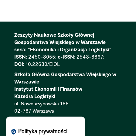
Zeszyty Naukowe Szkoły Głównej
Gospodarstwa Wiejskiego w Warszawie
seria: “Ekonomika i Organizacja Logistyki”
ISSN:
2450-8055;
e-ISSN:
2543-8867;
DOI:
10.22630/EIOL
Szkoła Główna Gospodarstwa Wiejskiego w
Warszawie
Instytut Ekonomii i Finansów
Katedra Logistyki
ul. Nowoursynowska 166
02-787 Warszawa
Polityka Cookies:
PL
|
EN
Polityka prywatności
policy
Polityka Prywatności:
PL
|
EN