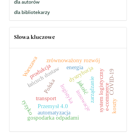
dla autorów
dla bibliotekarzy
Słowa kluczowe
Warszawa
zrównoważony rozwój
produkcja
energia
dystrybucja
łańcuch dostaw
system logistyczny
COVID-19
zarządzanie
Polska
jakość
e-commerce
logistyka
innowacje
transport
koszty
ryzyko
Przemysł 4.0
automatyzacja
gospodarka odpadami