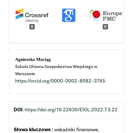
0
0
Main
Agnieszka Maciąg
Szkoła Główna Gospodarstwa Wiejskiego w
Article
Warszawie
https://orcid.org/0000-0002-8082-3765
Content
DOI:
https://doi.org/10.22630/EIOL.2022.7.3.22
Słowa kluczowe :
wskaźniki finansowe,