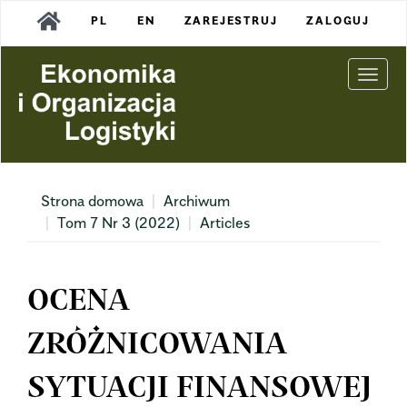
Main
PL
EN
ZAREJESTRUJ
ZALOGUJ
Navigation
Main
Content
Togg
Sidebar
navi
Strona domowa
Archiwum
Tom 7 Nr 3 (2022)
Articles
OCENA
ZRÓŻNICOWANIA
SYTUACJI FINANSOWEJ