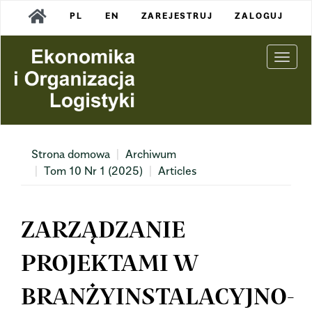
Main
PL
EN
ZAREJESTRUJ
ZALOGUJ
Navigation
Main
Content
Togg
Sidebar
navi
Strona domowa
Archiwum
Tom 10 Nr 1 (2025)
Articles
ZARZĄDZANIE
PROJEKTAMI W
BRANŻYINSTALACYJNO-