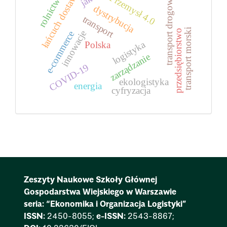
rolnictwo
Przemysł 4.0
łańcuch dostaw
transport drogowy
dystrybucja
transport
transport morski
przedsiębiorstwo
innowacje
e-commerce
logistyka
Polska
zarządzanie
COVID-19
ekologistyka
energia
cyfryzacja
Zeszyty Naukowe Szkoły Głównej
Gospodarstwa Wiejskiego w Warszawie
seria: “Ekonomika i Organizacja Logistyki”
ISSN:
2450-8055;
e-ISSN:
2543-8867;