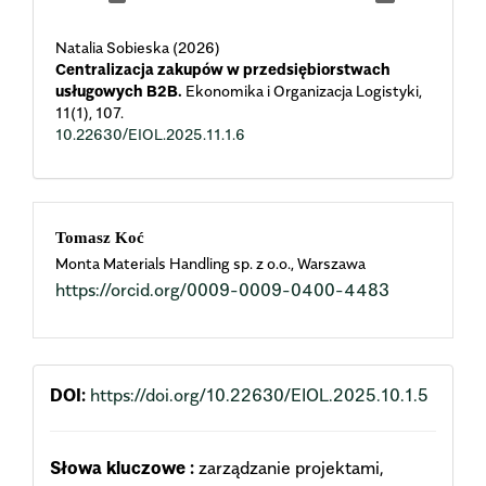
Natalia Sobieska (2026)
Centralizacja zakupów w przedsiębiorstwach
usługowych B2B.
Ekonomika i Organizacja Logistyki,
11
(1),
107.
10.22630/EIOL.2025.11.1.6
Main
Tomasz Koć
Monta Materials Handling sp. z o.o., Warszawa
Article
https://orcid.org/0009-0009-0400-4483
Content
DOI:
https://doi.org/10.22630/EIOL.2025.10.1.5
Słowa kluczowe :
zarządzanie projektami,