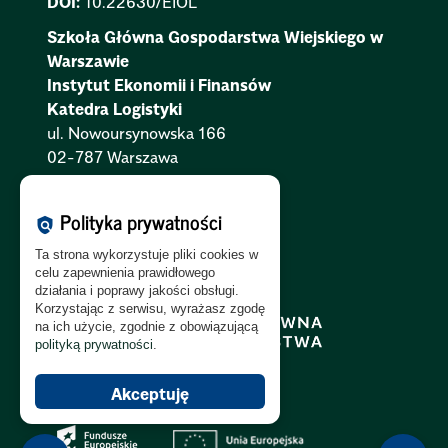
DOI:
10.22630/EIOL
Szkoła Główna Gospodarstwa Wiejskiego w
Warszawie
Instytut Ekonomii i Finansów
Katedra Logistyki
ul. Nowoursynowska 166
02-787 Warszawa
Polityka Cookies:
PL
|
EN
Polityka prywatności
policy
Polityka Prywatności:
PL
|
EN
Ta strona wykorzystuje pliki cookies w
Polityka RODO:
PL
|
EN
celu zapewnienia prawidłowego
działania i poprawy jakości obsługi.
Korzystając z serwisu, wyrażasz zgodę
na ich użycie, zgodnie z obowiązującą
polityką prywatności
.
Akceptuję