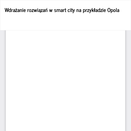
Wróć
Wdrażanie rozwiązań w smart city na przykładzie Opola
do
szczegółów
artykułu
Po
Po
P