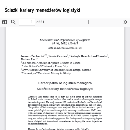
Wróć
Po
Ścieżki kariery menedżerów logistyki
Po
do
P
szczegółów
artykułu