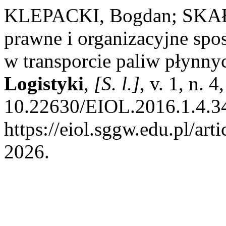
KLEPACKI, Bogdan; SKAŁ
prawne i organizacyjne sp
w transporcie paliw płynny
Logistyki
,
[S. l.]
, v. 1, n. 
10.22630/EIOL.2016.1.4.34
https://eiol.sggw.edu.pl/art
2026.