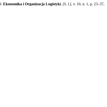
9.
Ekonomika i Organizacja Logistyki
,
[S. l.]
, v. 10, n. 1, p. 23–37,