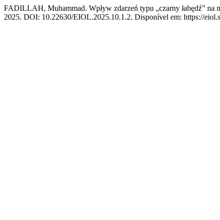
FADILLAH, Muhammad. Wpływ zdarzeń typu „czarny łabędź” na na
2025. DOI: 10.22630/EIOL.2025.10.1.2. Disponível em: https://eiol.s